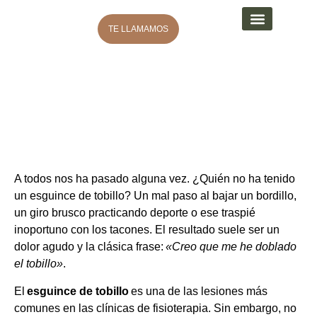
TE LLAMAMOS
ENTRENAMIENTO DEPORTIVO
TIPOS DE ESGUINCE DE
TOBILLO. CONÓCELOS
A todos nos ha pasado alguna vez. ¿Quién no ha tenido
un esguince de tobillo? Un mal paso al bajar un bordillo,
un giro brusco practicando deporte o ese traspié
inoportuno con los tacones. El resultado suele ser un
dolor agudo y la clásica frase:
«Creo que me he doblado
el tobillo»
.
El
esguince de tobillo
es una de las lesiones más
comunes en las clínicas de fisioterapia. Sin embargo, no