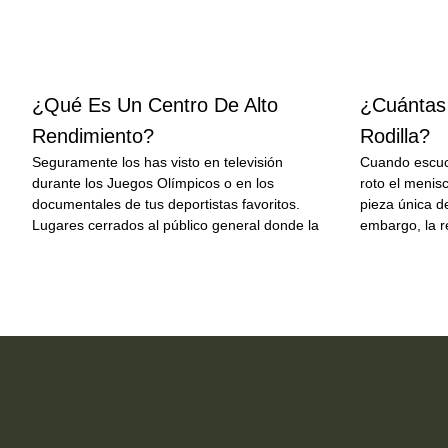
¿Qué Es Un Centro De Alto
¿Cuántas
Rendimiento?
Rodilla?
Seguramente los has visto en televisión
Cuando escuc
durante los Juegos Olímpicos o en los
roto el menis
documentales de tus deportistas favoritos.
pieza única d
Lugares cerrados al público general donde la
embargo, la re
LEER MÁS
LEER MÁS