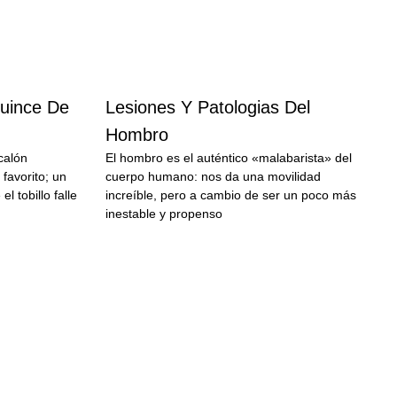
uince De
Lesiones Y Patologias Del
Hombro
calón
El hombro es el auténtico «malabarista» del
 favorito; un
cuerpo humano: nos da una movilidad
l tobillo falle
increíble, pero a cambio de ser un poco más
inestable y propenso
LEER MÁS